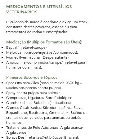
MEDICAMENTOS E UTENSÍLIOS
VETERINÁRIOS
O cuidado da saúde é contínuo e exige um stock
constante destes produtos, essenciais para
tratamentos de rotina e emergências:
Medicação (Múltiplos Formatos são Úteis):
Baytril (injetável/xarope).
Meloxicam (xarope/injetável/comprimidos).
Ivomec (Ivermectina - Desparasitante).
Amoxicilina (comprimidos/xarope/injetável para
humanos ou animais).
Primeiros Socorros e Tópicos:
Spot Ons para Cães (peso acima de 20/40 kg –
usados nos porcos contra pulgas).
Spray contra pulgas para animais.
Compressas, Ligaduras, Soro Fisiológico.
Clorohexidina e Betadine (antisséticos).
Cremes Cicatrizantes: Silvederma, Silver Salve,
Bepanthene, Bacitracina, Omnimatrix, Biafine e
cremes desenvolvidos para animais ou bebés
humanos.
Tratamentos de Pele Adicionais: Argila branca/
Argila verde.
Sprays Desinfetantes/Antibióticos: Efficient,