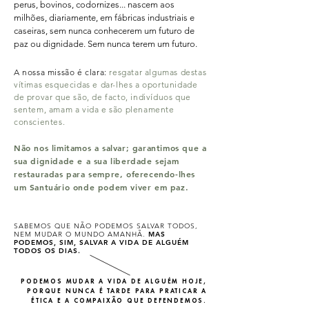
perus, bovinos, codornizes... nascem aos
milhões, diariamente, em fábricas industriais e
caseiras, sem nunca conhecerem um futuro de
paz ou dignidade. Sem nunca terem um futuro.
A nossa missão é clara:
resgatar algumas destas
vítimas esquecidas e dar-lhes a oportunidade
de provar que são, de facto, indivíduos que
sentem, amam a vida e são plenamente
conscientes.
Não nos limitamos a salvar; garantimos que a
sua dignidade e a sua liberdade sejam
restauradas para sempre, oferecendo-lhes
um Santuário onde podem viver em paz.
SABEMOS QUE NÃO PODEMOS SALVAR TODOS,
NEM MUDAR O MUNDO AMANHÃ.
MAS
PODEMOS, SIM, SALVAR A VIDA DE ALGUÉM
TODOS OS DIAS.
PODEMOS MUDAR A VIDA DE ALGUÉM HOJE,
PORQUE NUNCA É TARDE PARA PRATICAR A
ÉTICA E A COMPAIXÃO QUE DEFENDEMOS.