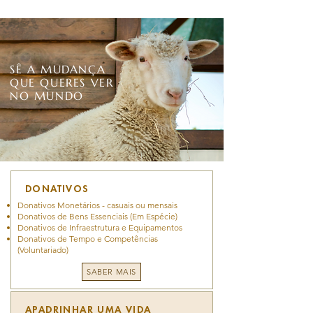
SÊ A MUDANÇA
QUE QUERES VER
NO MUNDO
DONATIVOS
Donativos Monetários - casuais ou mensais
Donativos de Bens Essenciais (Em Espécie)
Donativos de Infraestrutura e Equipamentos
Donativos de Tempo e Competências
(Voluntariado)
SABER MAIS
APADRINHAR UMA VIDA