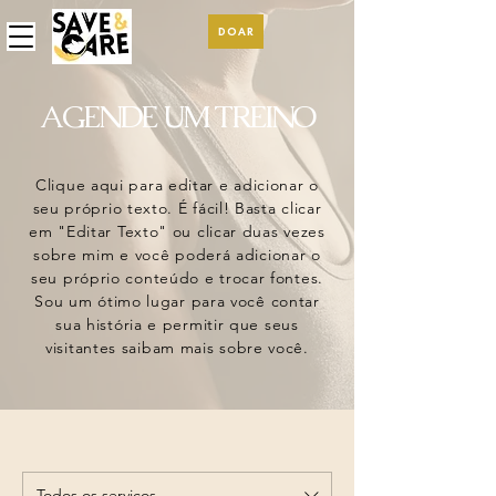
DOAR
AGENDE UM TREINO
Clique aqui para editar e adicionar o
seu próprio texto. É fácil! Basta clicar
em "Editar Texto" ou clicar duas vezes
sobre mim e você poderá adicionar o
seu próprio conteúdo e trocar fontes.
Sou um ótimo lugar para você contar
sua história e permitir que seus
visitantes saibam mais sobre você.
Todos os serviços