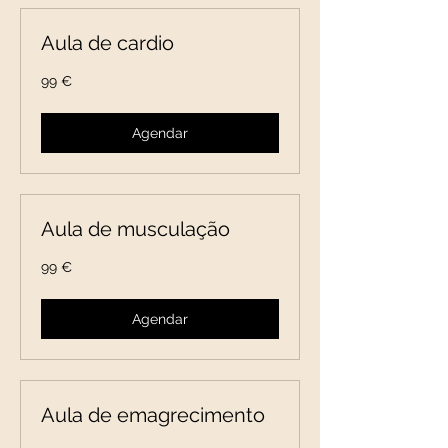
Aula de cardio
99
99 €
euros
Agendar
Aula de musculação
99
99 €
euros
Agendar
Aula de emagrecimento
99