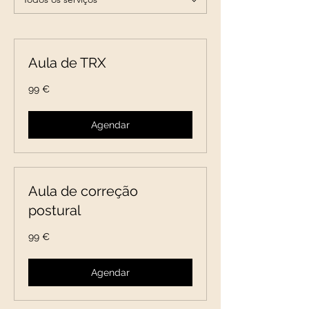
Aula de TRX
99
99 €
euros
Agendar
Aula de correção
postural
99
99 €
euros
Agendar