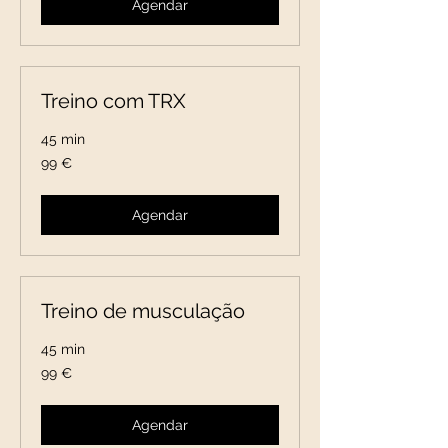
Agendar
Treino com TRX
45 min
99
99 €
euros
Agendar
Treino de musculação
45 min
99
99 €
euros
Agendar