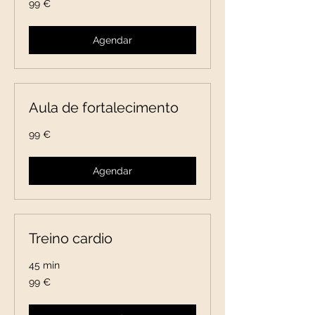
99 €
euros
Agendar
Aula de fortalecimento
99
99 €
euros
Agendar
Treino cardio
45 min
99
99 €
euros